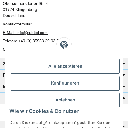
Obercunnersdorfer Str. 4
01774 Klingenberg
Deutschland
Kontaktformular
E-Mail: info@subtiel.com
Telefon: +49 (0) 35953 29 93 30
Mo-Fr: 8:00 Uhr - 17:00 Uhr
Zahlung/Versand
Alle akzeptieren
Rechtliches
Konfigurieren
Informationen
Katalog zur Hand?
Ablehnen
Wie wir Cookies & Co nutzen
Zur Schnellbestellung
Durch Klicken auf „Alle akzeptieren“ gestatten Sie den
Noch kein Katalog?