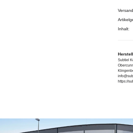
Versand
Prod
Wert
Artikelg
Inhalt:
Herstel
Subtiel 
Obercunn
Klingenb
info@sub
https://s