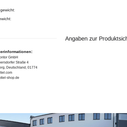
gewicht:
ukteigenschaft
ewicht:
Angaben zur Produktsich
lerinformationen:
Kontor GmbH
ersdorfer Straße 4
erg, Deutschland, 01774
tiel.com
ubtiel-shop.de