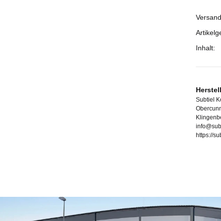
Versand
Prod
Wert
Artikelg
Inhalt:
Herstel
Subtiel 
Obercunn
Klingenb
info@sub
https://s