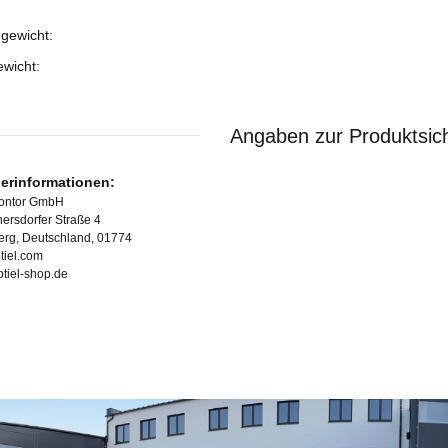
gewicht:
ukteigenschaft
ewicht:
Angaben zur Produktsich
lerinformationen:
Kontor GmbH
ersdorfer Straße 4
erg, Deutschland, 01774
tiel.com
ubtiel-shop.de