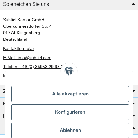
So erreichen Sie uns
Subtiel Kontor GmbH
Obercunnersdorfer Str. 4
01774 Klingenberg
Deutschland
Kontaktformular
E-Mail: info@subtiel.com
Telefon: +49 (0) 35953 29 93 30
Mo-Fr: 8:00 Uhr - 17:00 Uhr
Zahlung/Versand
Alle akzeptieren
Rechtliches
Konfigurieren
Informationen
Katalog zur Hand?
Ablehnen