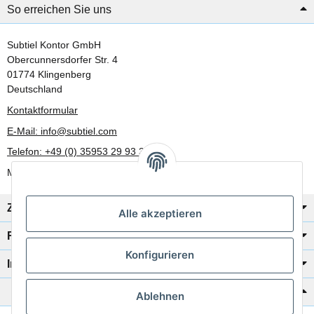
So erreichen Sie uns
Subtiel Kontor GmbH
Obercunnersdorfer Str. 4
01774 Klingenberg
Deutschland
Kontaktformular
E-Mail: info@subtiel.com
Telefon: +49 (0) 35953 29 93 30
Mo-Fr: 8:00 Uhr - 17:00 Uhr
Zahlung/Versand
Alle akzeptieren
Rechtliches
Konfigurieren
Informationen
Katalog zur Hand?
Ablehnen