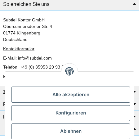
So erreichen Sie uns
Subtiel Kontor GmbH
Obercunnersdorfer Str. 4
01774 Klingenberg
Deutschland
Kontaktformular
E-Mail: info@subtiel.com
Telefon: +49 (0) 35953 29 93 30
Mo-Fr: 8:00 Uhr - 17:00 Uhr
Zahlung/Versand
Alle akzeptieren
Rechtliches
Konfigurieren
Informationen
Katalog zur Hand?
Ablehnen