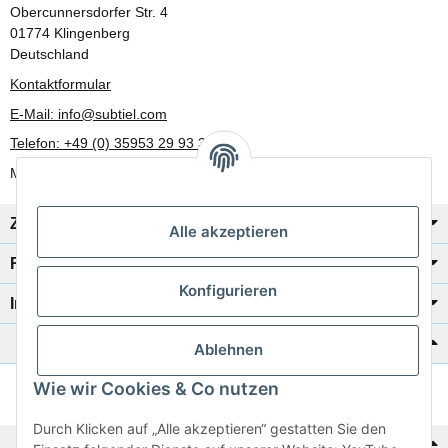
Obercunnersdorfer Str. 4
01774 Klingenberg
Deutschland
Kontaktformular
E-Mail: info@subtiel.com
Telefon: +49 (0) 35953 29 93 30
Mo-Fr: 8:00 Uhr - 17:00 Uhr
Zahlung/Versand
Alle akzeptieren
Rechtliches
Konfigurieren
Informationen
Katalog zur Hand?
Ablehnen
Wie wir Cookies & Co nutzen
Zur Schnellbestellung
Durch Klicken auf „Alle akzeptieren“ gestatten Sie den
Noch kein Katalog?