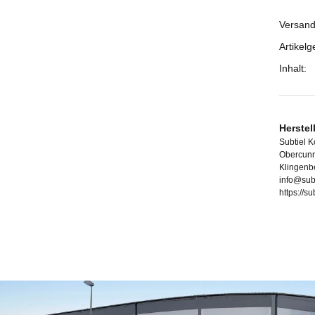
Versand
Prod
Wert
Artikelg
Inhalt:
Herstel
Subtiel 
Obercunn
Klingenb
info@sub
https://s