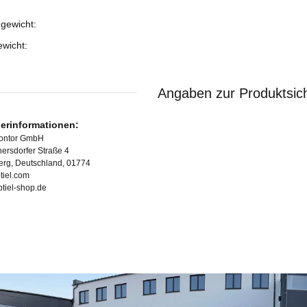
gewicht:
ukteigenschaft
ewicht:
Angaben zur Produktsich
lerinformationen:
Kontor GmbH
ersdorfer Straße 4
erg, Deutschland, 01774
tiel.com
ubtiel-shop.de