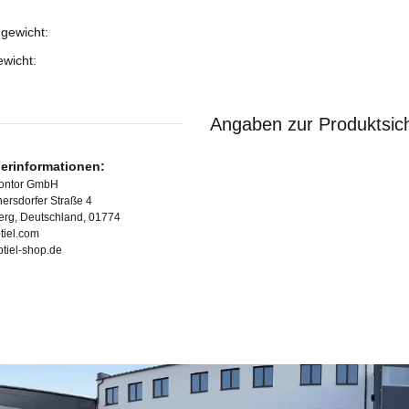
gewicht:
ukteigenschaft
ewicht:
Angaben zur Produktsich
lerinformationen:
Kontor GmbH
ersdorfer Straße 4
erg, Deutschland, 01774
tiel.com
ubtiel-shop.de