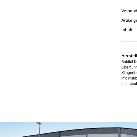
Versand
Prod
Wert
Artikelg
Inhalt:
Herstel
Subtiel 
Obercunn
Klingenb
info@sub
https://s