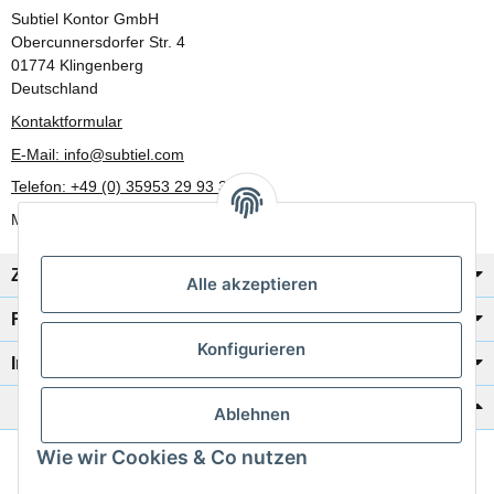
Subtiel Kontor GmbH
Obercunnersdorfer Str. 4
01774 Klingenberg
Deutschland
Kontaktformular
E-Mail: info@subtiel.com
Telefon: +49 (0) 35953 29 93 30
Mo-Fr: 8:00 Uhr - 17:00 Uhr
Zahlung/Versand
Alle akzeptieren
Rechtliches
Konfigurieren
Informationen
Katalog zur Hand?
Ablehnen
Wie wir Cookies & Co nutzen
Zur Schnellbestellung