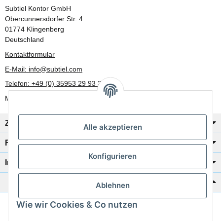
Subtiel Kontor GmbH
Obercunnersdorfer Str. 4
01774 Klingenberg
Deutschland
Kontaktformular
E-Mail: info@subtiel.com
Telefon: +49 (0) 35953 29 93 30
Mo-Fr: 8:00 Uhr - 17:00 Uhr
Zahlung/Versand
Alle akzeptieren
Rechtliches
Konfigurieren
Informationen
Katalog zur Hand?
Ablehnen
Wie wir Cookies & Co nutzen
Zur Schnellbestellung