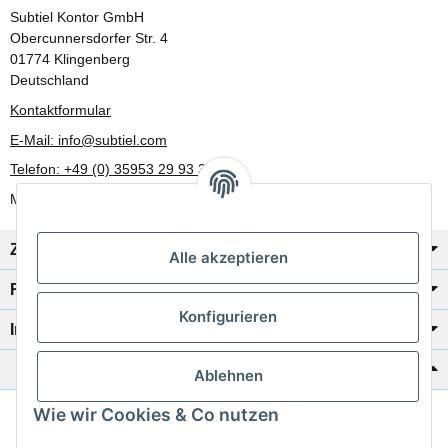
Subtiel Kontor GmbH
Obercunnersdorfer Str. 4
01774 Klingenberg
Deutschland
Kontaktformular
E-Mail: info@subtiel.com
Telefon: +49 (0) 35953 29 93 30
Mo-Fr: 8:00 Uhr - 17:00 Uhr
Zahlung/Versand
Alle akzeptieren
Rechtliches
Konfigurieren
Informationen
Katalog zur Hand?
Ablehnen
Wie wir Cookies & Co nutzen
Zur Schnellbestellung