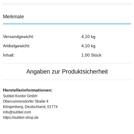
Merkmale
Versandgewicht:
4,10 kg
Produkteigenschaft
Wert
Artikelgewicht:
4,10
kg
Inhalt:
1,00 Stück
Angaben zur Produktsicherheit
Herstellerinformationen:
Subtiel Kontor GmbH
Obercunnersdorfer Straße 4
Klingenberg, Deutschland, 01774
info@subtiel.com
https://subtiel-shop.de