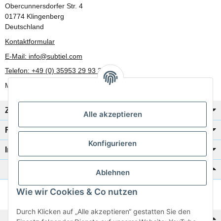
Obercunnersdorfer Str. 4
01774 Klingenberg
Deutschland
Kontaktformular
E-Mail: info@subtiel.com
Telefon: +49 (0) 35953 29 93 30
Mo-Fr: 8:00 Uhr - 17:00 Uhr
Zahlung/Versand
Alle akzeptieren
Rechtliches
Konfigurieren
Informationen
Katalog zur Hand?
Ablehnen
Wie wir Cookies & Co nutzen
Zur Schnellbestellung
Durch Klicken auf „Alle akzeptieren“ gestatten Sie den
Noch kein Katalog?