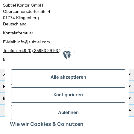
Subtiel Kontor GmbH
Obercunnersdorfer Str. 4
01774 Klingenberg
Deutschland
Kontaktformular
E-Mail: info@subtiel.com
Telefon: +49 (0) 35953 29 93 30
Mo-Fr: 8:00 Uhr - 17:00 Uhr
Zahlung/Versand
Alle akzeptieren
Rechtliches
Konfigurieren
Informationen
Katalog zur Hand?
Ablehnen
Wie wir Cookies & Co nutzen
Zur Schnellbestellung