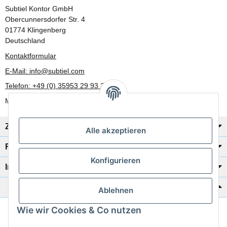
Subtiel Kontor GmbH
Obercunnersdorfer Str. 4
01774 Klingenberg
Deutschland
Kontaktformular
E-Mail: info@subtiel.com
Telefon: +49 (0) 35953 29 93 30
Mo-Fr: 8:00 Uhr - 17:00 Uhr
Zahlung/Versand
Alle akzeptieren
Rechtliches
Konfigurieren
Informationen
Katalog zur Hand?
Ablehnen
Wie wir Cookies & Co nutzen
Zur Schnellbestellung