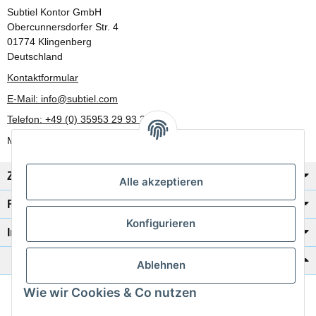
Subtiel Kontor GmbH
Obercunnersdorfer Str. 4
01774 Klingenberg
Deutschland
Kontaktformular
E-Mail: info@subtiel.com
Telefon: +49 (0) 35953 29 93 30
Mo-Fr: 8:00 Uhr - 17:00 Uhr
Zahlung/Versand
Alle akzeptieren
Rechtliches
Konfigurieren
Informationen
Katalog zur Hand?
Ablehnen
Wie wir Cookies & Co nutzen
Zur Schnellbestellung