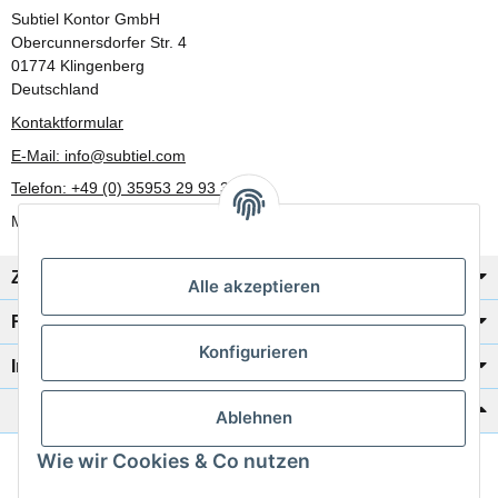
Subtiel Kontor GmbH
Obercunnersdorfer Str. 4
01774 Klingenberg
Deutschland
Kontaktformular
E-Mail: info@subtiel.com
Telefon: +49 (0) 35953 29 93 30
Mo-Fr: 8:00 Uhr - 17:00 Uhr
Zahlung/Versand
Alle akzeptieren
Rechtliches
Konfigurieren
Informationen
Katalog zur Hand?
Ablehnen
Wie wir Cookies & Co nutzen
Zur Schnellbestellung