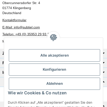
Obercunnersdorfer Str. 4
01774 Klingenberg
Deutschland
Kontaktformular
E-Mail: info@subtiel.com
Telefon: +49 (0) 35953 29 93 30
Mo-Fr: 8:00 Uhr - 17:00 Uhr
Zahlung/Versand
Alle akzeptieren
Rechtliches
Konfigurieren
Informationen
Katalog zur Hand?
Ablehnen
Wie wir Cookies & Co nutzen
Zur Schnellbestellung
Durch Klicken auf „Alle akzeptieren“ gestatten Sie den
Noch kein Katalog?