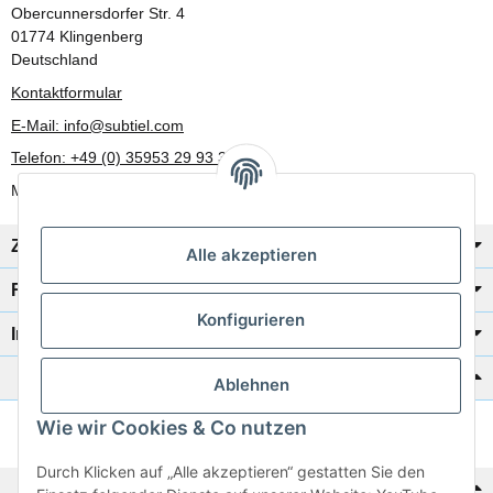
Obercunnersdorfer Str. 4
01774 Klingenberg
Deutschland
Kontaktformular
E-Mail: info@subtiel.com
Telefon: +49 (0) 35953 29 93 30
Mo-Fr: 8:00 Uhr - 17:00 Uhr
Zahlung/Versand
Alle akzeptieren
Rechtliches
Konfigurieren
Informationen
Katalog zur Hand?
Ablehnen
Wie wir Cookies & Co nutzen
Zur Schnellbestellung
Durch Klicken auf „Alle akzeptieren“ gestatten Sie den
Noch kein Katalog?