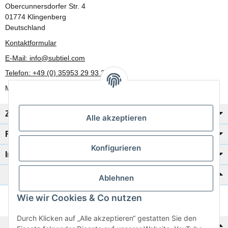
Obercunnersdorfer Str. 4
01774 Klingenberg
Deutschland
Kontaktformular
E-Mail: info@subtiel.com
Telefon: +49 (0) 35953 29 93 30
Mo-Fr: 8:00 Uhr - 17:00 Uhr
Zahlung/Versand
Alle akzeptieren
Rechtliches
Konfigurieren
Informationen
Katalog zur Hand?
Ablehnen
Wie wir Cookies & Co nutzen
Zur Schnellbestellung
Durch Klicken auf „Alle akzeptieren“ gestatten Sie den
Noch kein Katalog?