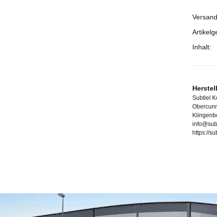
Versand
Prod
Wert
Artikelg
Inhalt:
Herstel
Subtiel 
Obercunn
Klingenb
info@sub
https://s