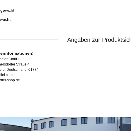
gewicht:
ukteigenschaft
ewicht:
Angaben zur Produktsich
lerinformationen:
Kontor GmbH
ersdorfer Straße 4
erg, Deutschland, 01774
tiel.com
ubtiel-shop.de