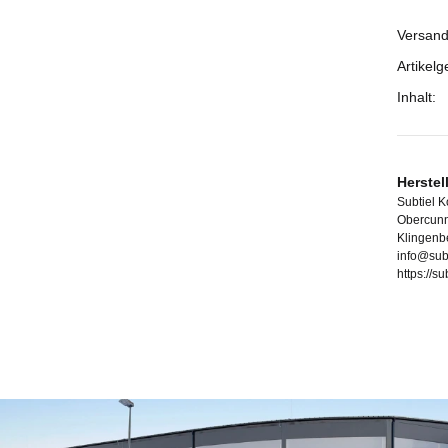
Versand
Prod
Wert
Artikelg
Inhalt:
Herstel
Subtiel 
Obercunn
Klingenb
info@sub
https://s