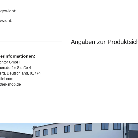
gewicht:
ukteigenschaft
ewicht:
Angaben zur Produktsich
lerinformationen:
Kontor GmbH
ersdorfer Straße 4
erg, Deutschland, 01774
tiel.com
ubtiel-shop.de