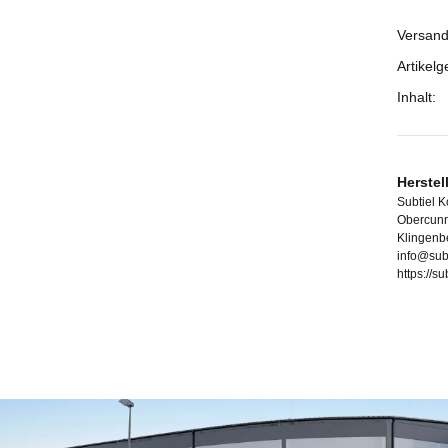
Versand
Prod
Wert
Artikelg
Inhalt:
Herstel
Subtiel 
Obercunn
Klingenb
info@sub
https://s