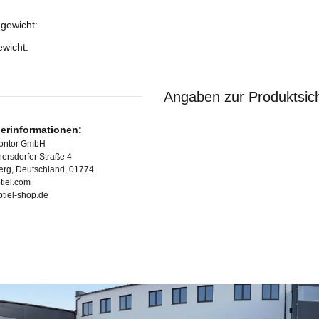
gewicht:
ukteigenschaft
ewicht:
Angaben zur Produktsich
lerinformationen:
Kontor GmbH
ersdorfer Straße 4
erg, Deutschland, 01774
tiel.com
ubtiel-shop.de