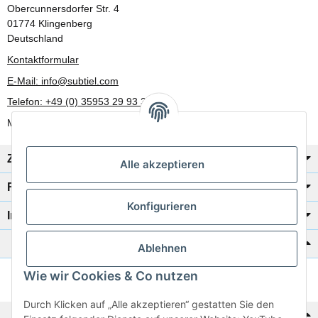
Obercunnersdorfer Str. 4
01774 Klingenberg
Deutschland
Kontaktformular
E-Mail: info@subtiel.com
Telefon: +49 (0) 35953 29 93 30
Mo-Fr: 8:00 Uhr - 17:00 Uhr
Zahlung/Versand
Alle akzeptieren
Rechtliches
Konfigurieren
Informationen
Katalog zur Hand?
Ablehnen
Wie wir Cookies & Co nutzen
Zur Schnellbestellung
Durch Klicken auf „Alle akzeptieren“ gestatten Sie den
Noch kein Katalog?