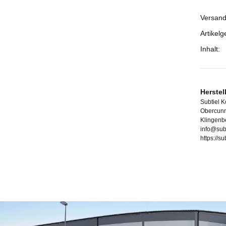
Versand
Prod
Wert
Artikelg
Inhalt:
Herstel
Subtiel 
Obercunn
Klingenb
info@sub
https://s