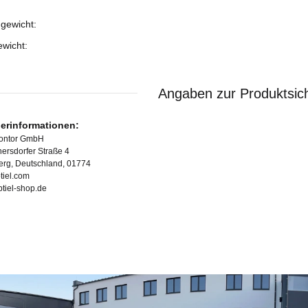
gewicht:
ukteigenschaft
ewicht:
Angaben zur Produktsich
lerinformationen:
Kontor GmbH
ersdorfer Straße 4
erg, Deutschland, 01774
tiel.com
ubtiel-shop.de