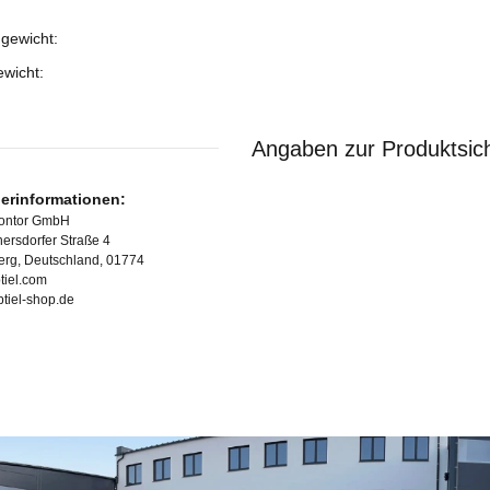
gewicht:
ukteigenschaft
ewicht:
Angaben zur Produktsich
lerinformationen:
Kontor GmbH
ersdorfer Straße 4
erg, Deutschland, 01774
tiel.com
ubtiel-shop.de