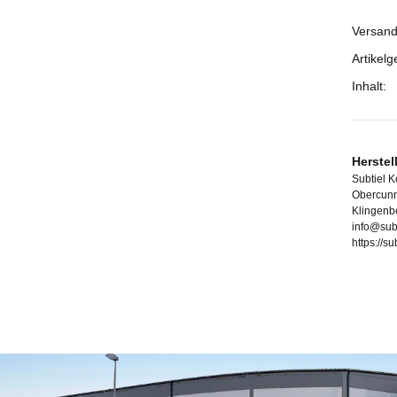
Versand
Prod
Wert
Artikelg
Inhalt:
Herstel
Subtiel 
Obercunn
Klingenb
info@sub
https://s