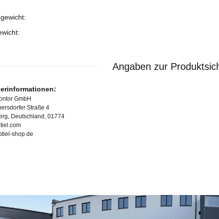
gewicht:
ukteigenschaft
ewicht:
Angaben zur Produktsich
lerinformationen:
Kontor GmbH
ersdorfer Straße 4
erg, Deutschland, 01774
tiel.com
ubtiel-shop.de