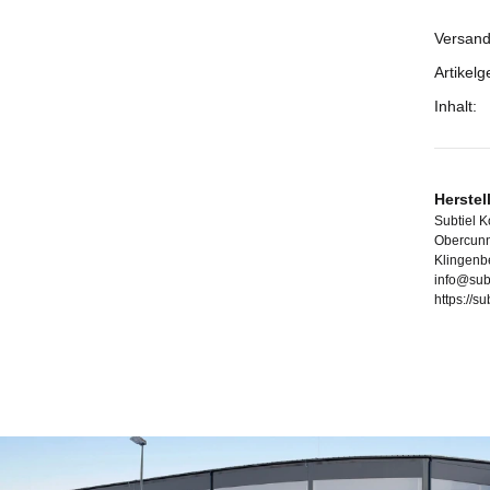
Versand
Prod
Wert
Artikelg
Inhalt:
Herstel
Subtiel 
Obercunn
Klingenb
info@sub
https://s