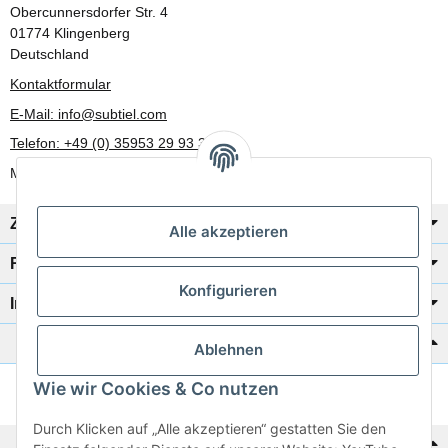
Obercunnersdorfer Str. 4
01774 Klingenberg
Deutschland
Kontaktformular
E-Mail: info@subtiel.com
Telefon: +49 (0) 35953 29 93 30
Mo-Fr: 8:00 Uhr - 17:00 Uhr
Zahlung/Versand
Alle akzeptieren
Rechtliches
Konfigurieren
Informationen
Katalog zur Hand?
Ablehnen
Wie wir Cookies & Co nutzen
Zur Schnellbestellung
Durch Klicken auf „Alle akzeptieren“ gestatten Sie den
Noch kein Katalog?