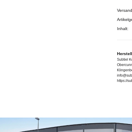
Versand
Prod
Wert
Artikelg
Inhalt:
Herstel
Subtiel 
Obercunn
Klingenb
info@sub
https://s