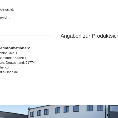
gewicht:
ukteigenschaft
ewicht:
Angaben zur Produktsich
lerinformationen:
Kontor GmbH
ersdorfer Straße 4
erg, Deutschland, 01774
tiel.com
ubtiel-shop.de