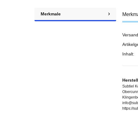
Merkmale
Merkm
Versand
Prod
Wert
Artikelg
Inhalt:
Herstel
Subtiel 
Obercunn
Klingenb
info@sub
https://s