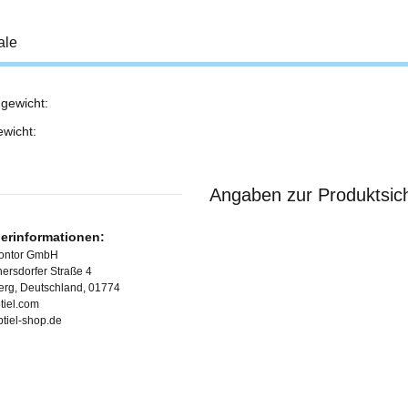
ale
gewicht:
ukteigenschaft
ewicht:
Angaben zur Produktsich
lerinformationen:
Kontor GmbH
ersdorfer Straße 4
erg, Deutschland, 01774
tiel.com
ubtiel-shop.de