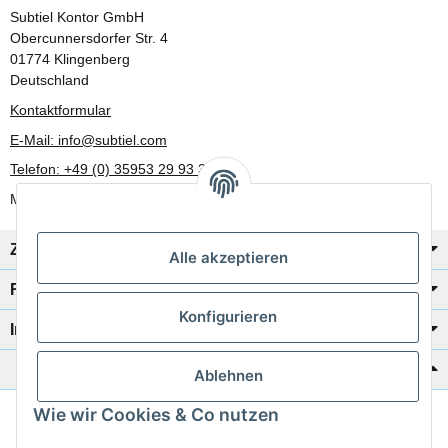
Subtiel Kontor GmbH
Obercunnersdorfer Str. 4
01774 Klingenberg
Deutschland
Kontaktformular
E-Mail: info@subtiel.com
Telefon: +49 (0) 35953 29 93 30
Mo-Fr: 8:00 Uhr - 17:00 Uhr
Zahlung/Versand
Alle akzeptieren
Rechtliches
Konfigurieren
Informationen
Katalog zur Hand?
Ablehnen
Wie wir Cookies & Co nutzen
Zur Schnellbestellung