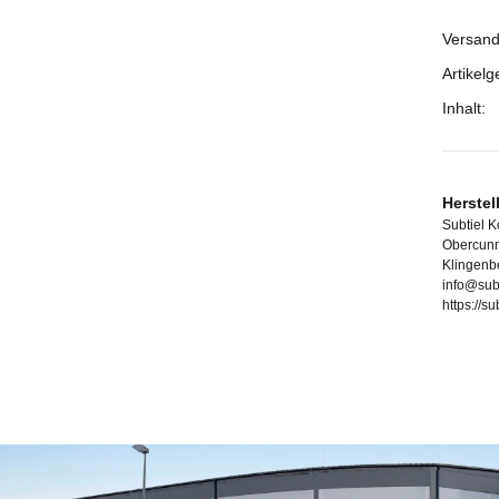
Versand
Prod
Wert
Artikelg
Inhalt:
Herstel
Subtiel 
Obercunn
Klingenb
info@sub
https://s