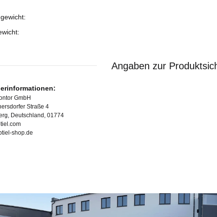
gewicht:
ukteigenschaft
ewicht:
Angaben zur Produktsich
lerinformationen:
Kontor GmbH
ersdorfer Straße 4
erg, Deutschland, 01774
tiel.com
ubtiel-shop.de