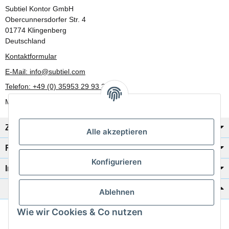
Subtiel Kontor GmbH
Obercunnersdorfer Str. 4
01774 Klingenberg
Deutschland
Kontaktformular
E-Mail: info@subtiel.com
Telefon: +49 (0) 35953 29 93 30
Mo-Fr: 8:00 Uhr - 17:00 Uhr
Zahlung/Versand
Alle akzeptieren
Rechtliches
Konfigurieren
Informationen
Katalog zur Hand?
Ablehnen
Wie wir Cookies & Co nutzen
Zur Schnellbestellung