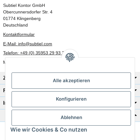
Subtiel Kontor GmbH
Obercunnersdorfer Str. 4
01774 Klingenberg
Deutschland
Kontaktformular
E-Mail: info@subtiel.com
Telefon: +49 (0) 35953 29 93 30
Mo-Fr: 8:00 Uhr - 17:00 Uhr
Zahlung/Versand
Alle akzeptieren
Rechtliches
Konfigurieren
Informationen
Katalog zur Hand?
Ablehnen
Wie wir Cookies & Co nutzen
Zur Schnellbestellung