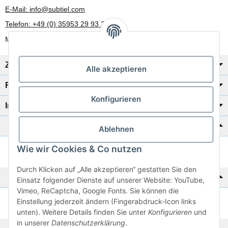
E-Mail: info@subtiel.com
Telefon: +49 (0) 35953 29 93 30
Mo-Fr: 8:00 Uhr - 17:00 Uhr
Zahlung/Versand
Alle akzeptieren
Rechtliches
Konfigurieren
Informationen
Katalog zur Hand?
Ablehnen
Wie wir Cookies & Co nutzen
Zur Schnellbestellung
Durch Klicken auf „Alle akzeptieren“ gestatten Sie den
Noch kein Katalog?
Einsatz folgender Dienste auf unserer Website: YouTube,
Vimeo, ReCaptcha, Google Fonts. Sie können die
Einstellung jederzeit ändern (Fingerabdruck-Icon links
Preisliste anschauen
unten). Weitere Details finden Sie unter
Konfigurieren
und
in unserer
Datenschutzerklärung
.