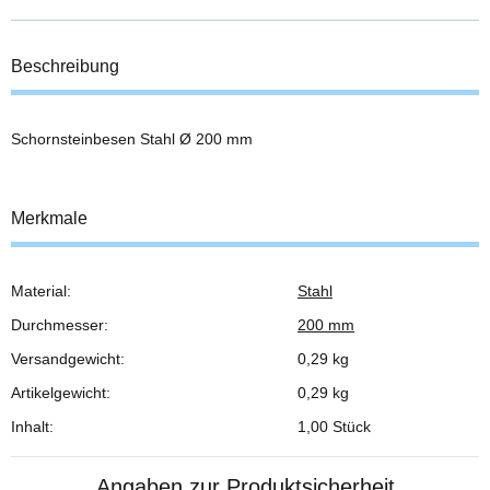
Beschreibung
Schornsteinbesen Stahl Ø 200 mm
Merkmale
Material:
Stahl
Produkteigenschaft
Wert
Durchmesser:
200 mm
Versandgewicht:
0,29 kg
Artikelgewicht:
0,29
kg
Inhalt:
1,00 Stück
Angaben zur Produktsicherheit