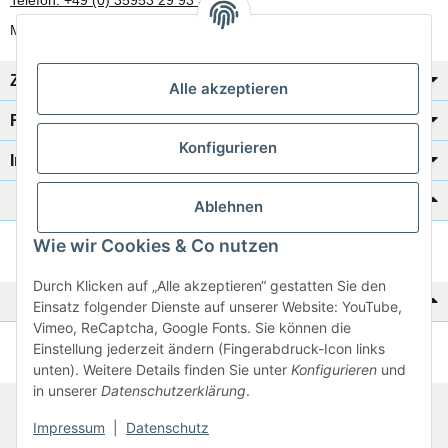
Telefon: +49 (0) 35953 29 93 30
Mo-Fr: 8:00 Uhr - 17:00 Uhr
Zahlung/Versand
Alle akzeptieren
Rechtliches
Konfigurieren
Informationen
Katalog zur Hand?
Ablehnen
Wie wir Cookies & Co nutzen
Zur Schnellbestellung
Durch Klicken auf „Alle akzeptieren“ gestatten Sie den
Noch kein Katalog?
Einsatz folgender Dienste auf unserer Website: YouTube,
Vimeo, ReCaptcha, Google Fonts. Sie können die
Einstellung jederzeit ändern (Fingerabdruck-Icon links
Preisliste anschauen
unten). Weitere Details finden Sie unter
Konfigurieren
und
in unserer
Datenschutzerklärung
.
© 2026 subtiel-shop.de
Impressum
|
Datenschutz
* Alle Preise inkl. gesetzlicher USt.