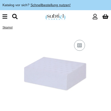
Katalog vor sich?
Schnellbestellung nutzen!
Skamol