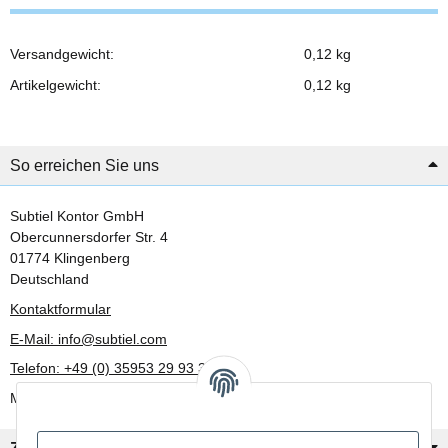
Versandgewicht:
0,12 kg
Produkteigenschaft
Wert
Artikelgewicht:
0,12
kg
So erreichen Sie uns
Subtiel Kontor GmbH
Obercunnersdorfer Str. 4
01774 Klingenberg
Deutschland
Kontaktformular
E-Mail: info@subtiel.com
Telefon: +49 (0) 35953 29 93 30
Mo-Fr: 8:00 Uhr - 17:00 Uhr