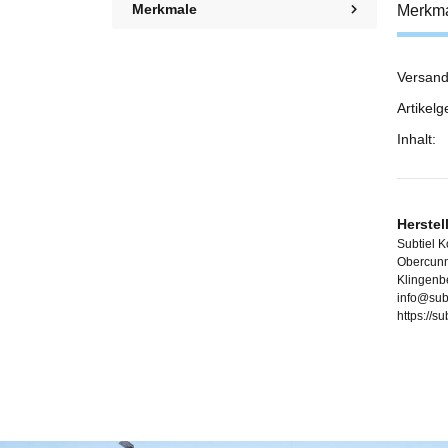
Merkmale
Merkm
Versand
Prod
Wert
Artikelg
Inhalt:
Herstel
Subtiel 
Obercunn
Klingenb
info@sub
https://s