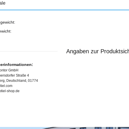
ale
gewicht:
ukteigenschaft
ewicht:
Angaben zur Produktsich
lerinformationen:
Kontor GmbH
ersdorfer Straße 4
erg, Deutschland, 01774
tiel.com
ubtiel-shop.de