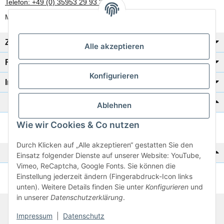
Telefon: +49 (0) 35953 29 93 30
Mo-Fr: 8:00 Uhr - 17:00 Uhr
Zahlung/Versand
Alle akzeptieren
Rechtliches
Konfigurieren
Informationen
Katalog zur Hand?
Ablehnen
Wie wir Cookies & Co nutzen
Zur Schnellbestellung
Durch Klicken auf „Alle akzeptieren“ gestatten Sie den
Noch kein Katalog?
Einsatz folgender Dienste auf unserer Website: YouTube,
Vimeo, ReCaptcha, Google Fonts. Sie können die
Einstellung jederzeit ändern (Fingerabdruck-Icon links
Preisliste anschauen
unten). Weitere Details finden Sie unter
Konfigurieren
und
in unserer
Datenschutzerklärung
.
© 2026 subtiel-shop.de
Impressum
|
Datenschutz
* Alle Preise inkl. gesetzlicher USt.