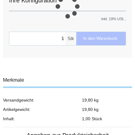
Ihre Konfiguration
inkl. 19% USt. ,
Stk
In den Warenkorb
Merkmale
Versandgewicht:
19,80 kg
Produkteigenschaft
Wert
Artikelgewicht:
19,80
kg
Inhalt:
1,00 Stück