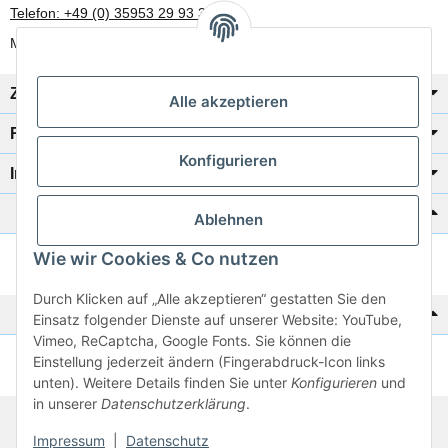
Telefon: +49 (0) 35953 29 93 30
Mo-Fr: 8:00 Uhr - 17:00 Uhr
Zahlung/Versand
Alle akzeptieren
Rechtliches
Konfigurieren
Informationen
Katalog zur Hand?
Ablehnen
Wie wir Cookies & Co nutzen
Zur Schnellbestellung
Durch Klicken auf „Alle akzeptieren“ gestatten Sie den
Noch kein Katalog?
Einsatz folgender Dienste auf unserer Website: YouTube,
Vimeo, ReCaptcha, Google Fonts. Sie können die
Einstellung jederzeit ändern (Fingerabdruck-Icon links
Preisliste anschauen
unten). Weitere Details finden Sie unter
Konfigurieren
und
in unserer
Datenschutzerklärung
.
© 2026 subtiel-shop.de
Impressum
|
Datenschutz