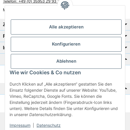
Telefon: +49 (0) 35953 29 93 30
Mo-Fr: 8:00 Uhr - 17:00 Uhr
Zahlung/Versand
Alle akzeptieren
Rechtliches
Konfigurieren
Informationen
Katalog zur Hand?
Ablehnen
Wie wir Cookies & Co nutzen
Zur Schnellbestellung
Durch Klicken auf „Alle akzeptieren“ gestatten Sie den
Noch kein Katalog?
Einsatz folgender Dienste auf unserer Website: YouTube,
Vimeo, ReCaptcha, Google Fonts. Sie können die
Einstellung jederzeit ändern (Fingerabdruck-Icon links
Preisliste anschauen
unten). Weitere Details finden Sie unter
Konfigurieren
und
in unserer
Datenschutzerklärung
.
© 2026 subtiel-shop.de
Impressum
|
Datenschutz
* Alle Preise inkl. gesetzlicher USt.