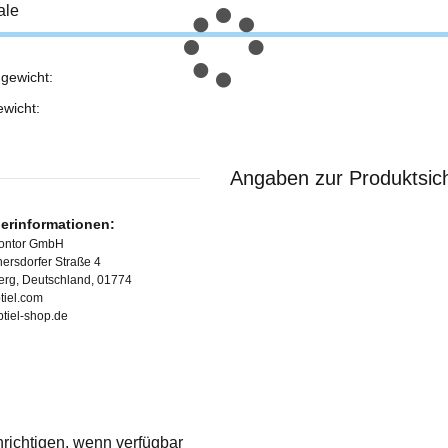
ale
gewicht:
ukteigenschaft
ewicht:
Angaben zur Produktsich
lerinformationen:
Kontor GmbH
ersdorfer Straße 4
erg, Deutschland, 01774
tiel.com
ubtiel-shop.de
richtigen, wenn verfügbar