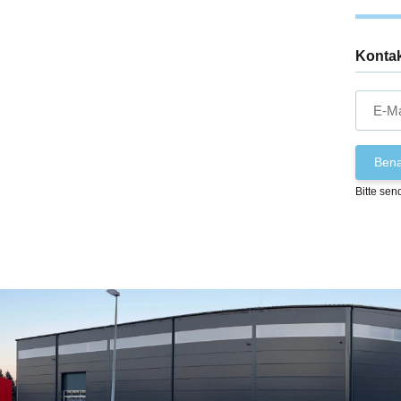
Konta
E-Ma
Bena
Bitte sen