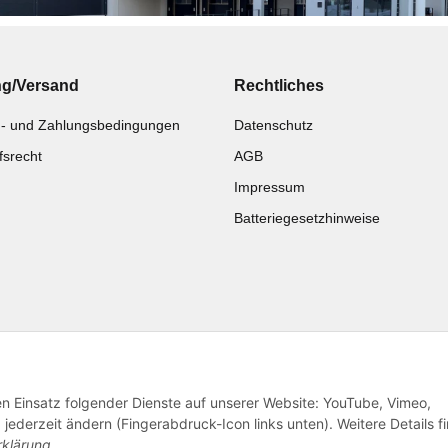
ng/Versand
Rechtliches
- und Zahlungsbedingungen
Datenschutz
fsrecht
AGB
Impressum
Batteriegesetzhinweise
Katalog zur Hand?
Noch kein Katalog?
Zur Schnellbestellung
Preisliste anschauen
den Einsatz folgender Dienste auf unserer Website: YouTube, Vimeo,
jederzeit ändern (Fingerabdruck-Icon links unten). Weitere Details f
rklärung
.