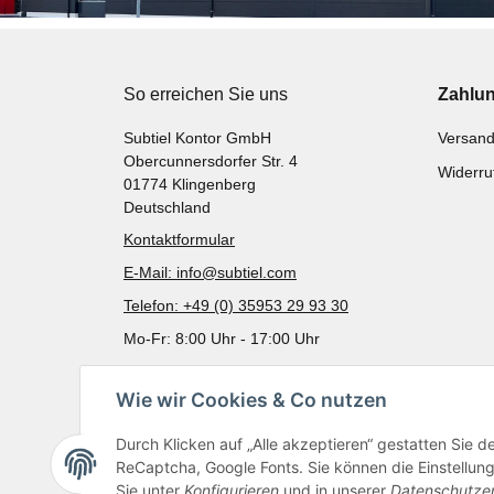
So erreichen Sie uns
Zahlu
Subtiel Kontor GmbH
Versand
Obercunnersdorfer Str. 4
Widerru
01774 Klingenberg
Deutschland
Kontaktformular
E-Mail: info@subtiel.com
Telefon: +49 (0) 35953 29 93 30
Mo-Fr: 8:00 Uhr - 17:00 Uhr
Wie wir Cookies & Co nutzen
Durch Klicken auf „Alle akzeptieren“ gestatten Sie 
ReCaptcha, Google Fonts. Sie können die Einstellung 
Sie unter
Konfigurieren
und in unserer
Datenschutze