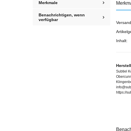
Merkmale
Merkm
Benachrichtigen, wenn
verfügbar
Versand
Prod
Wert
Artikelg
Inhalt:
Herstel
Subtiel 
Obercunn
Klingenb
info@sub
https://s
Benach