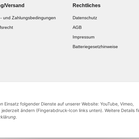
ng/Versand
Rechtliches
- und Zahlungsbedingungen
Datenschutz
fsrecht
AGB
Impressum
Batteriegesetzhinweise
Katalog zur Hand?
Noch kein Katalog?
Zur Schnellbestellung
Preisliste anschauen
den Einsatz folgender Dienste auf unserer Website: YouTube, Vimeo,
jederzeit ändern (Fingerabdruck-Icon links unten). Weitere Details f
rklärung
.
© 2026 subtiel-shop.de