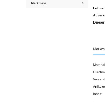
Merkmale
Luftver
Abverka
Dieser
Merkm
Material
Prod
Wert
Durchm
Versand
Artikelg
Inhalt: