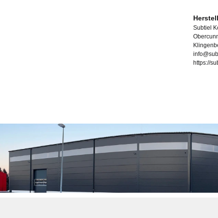
Herstel
Subtiel 
Obercunn
Klingenb
info@sub
https://s