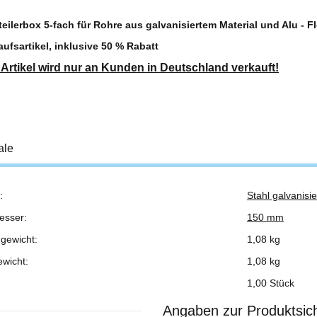
teilerbox 5-fach für Rohre aus galvanisiertem Material und Alu - 
ufsartikel, inklusive 50 % Rabatt
 Artikel wird nur an Kunden in Deutschland verkauft!
ale
:
Stahl galvanisie
ukteigenschaft
esser:
150 mm
gewicht:
1,08 kg
ewicht:
1,08
kg
1,00 Stück
Angaben zur Produktsich