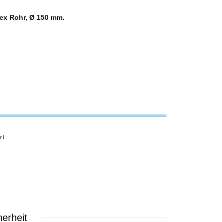
Flex Rohr, Ø 150 mm.
rt
erheit