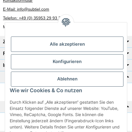
Kontaktformular
E-Mail: info@subtiel.com
Telefon: +49 (0) 35953 29 93 30
Mo-Fr: 8:00 Uhr - 17:00 Uhr
Zahlung/Versand
Alle akzeptieren
Rechtliches
Konfigurieren
Informationen
Katalog zur Hand?
Ablehnen
Wie wir Cookies & Co nutzen
Zur Schnellbestellung
Durch Klicken auf „Alle akzeptieren“ gestatten Sie den
Noch kein Katalog?
Einsatz folgender Dienste auf unserer Website: YouTube,
Vimeo, ReCaptcha, Google Fonts. Sie können die
Einstellung jederzeit ändern (Fingerabdruck-Icon links
Preisliste anschauen
unten). Weitere Details finden Sie unter
Konfigurieren
und