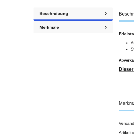
Beschreibung
Beschr
Merkmale
Edelsta
A
S
Abverkau
Dieser
Merkm
Versand
Prod
Wert
Artikelg