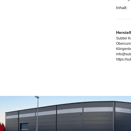
Inhalt:
Herstel
Subtiel 
Obercunn
Klingenb
info@sub
https://s