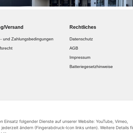
ng/Versand
Rechtliches
- und Zahlungsbedingungen
Datenschutz
fsrecht
AGB
Impressum
Batteriegesetzhinweise
Katalog zur Hand?
Noch kein Katalog?
Zur Schnellbestellung
Preisliste anschauen
den Einsatz folgender Dienste auf unserer Website: YouTube, Vimeo,
jederzeit ändern (Fingerabdruck-Icon links unten). Weitere Details f