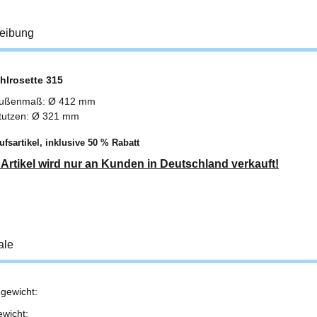
eibung
hlrosette 315
ußenmaß: Ø 412 mm
tutzen: Ø 321 mm
fsartikel, inklusive 50 % Rabatt
 Artikel wird nur an Kunden in Deutschland verkauft!
ale
gewicht:
ukteigenschaft
ewicht: