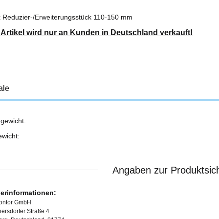
x Reduzier-/Erweiterungsstück 110-150 mm
 Artikel wird nur an Kunden in Deutschland verkauft!
ale
gewicht:
ukteigenschaft
ewicht:
Angaben zur Produktsich
lerinformationen:
Kontor GmbH
ersdorfer Straße 4