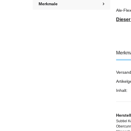
Merkmale
Ale-Fle
Dieser
Merkm
Versand
Prod
Wert
Artikelg
Inhalt:
Herstel
Subtiel 
Obercunn