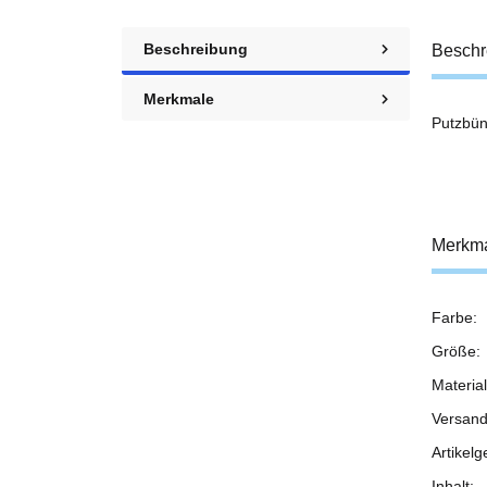
Beschreibung
Beschr
Merkmale
Putzbün
Merkm
Farbe:
Prod
Wert
Größe:
Material
Versand
Artikelg
Inhalt: