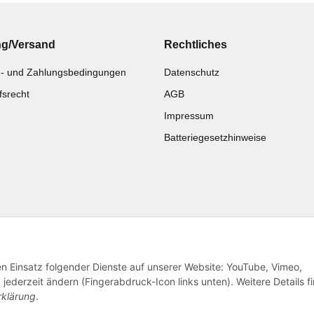
ng/Versand
Rechtliches
- und Zahlungsbedingungen
Datenschutz
fsrecht
AGB
Impressum
Batteriegesetzhinweise
Katalog zur Hand?
Noch kein Katalog?
Zur Schnellbestellung
Preisliste anschauen
den Einsatz folgender Dienste auf unserer Website: YouTube, Vimeo,
jederzeit ändern (Fingerabdruck-Icon links unten). Weitere Details f
rklärung
.