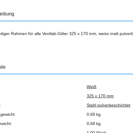
eibung
diger Rahmen für alle Ventlab-Gitter 325 x 170 mm, weiss matt pulverb
ale
Weiß
ukteigenschaft
325 x 170 mm
:
Stahl pulverbeschichtet
gewicht:
0,68 kg
ewicht:
0,68
kg
1,00 Stück