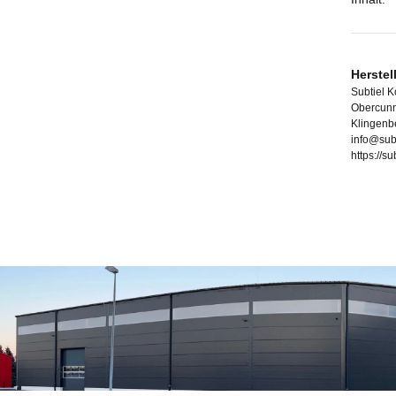
Herstel
Subtiel 
Obercunn
Klingenb
info@sub
https://s