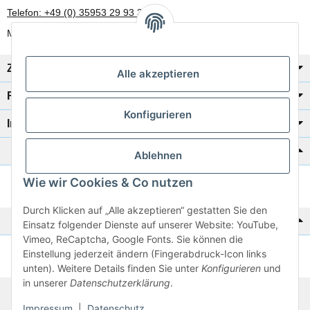
Telefon: +49 (0) 35953 29 93 30
Mo-Fr: 8:00 Uhr - 17:00 Uhr
Zahlung/Versand
Alle akzeptieren
Rechtliches
Konfigurieren
Informationen
Katalog zur Hand?
Ablehnen
Wie wir Cookies & Co nutzen
Zur Schnellbestellung
Durch Klicken auf „Alle akzeptieren“ gestatten Sie den
Noch kein Katalog?
Einsatz folgender Dienste auf unserer Website: YouTube,
Vimeo, ReCaptcha, Google Fonts. Sie können die
Einstellung jederzeit ändern (Fingerabdruck-Icon links
Preisliste anschauen
unten). Weitere Details finden Sie unter
Konfigurieren
und
in unserer
Datenschutzerklärung
.
© 2026 subtiel-shop.de
Impressum
|
Datenschutz