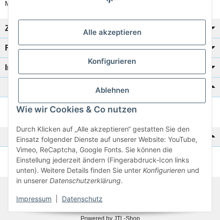
Mo-Fr: 8:00 Uhr - 17:00 Uhr
Zahlung/Versand
Alle akzeptieren
Rechtliches
Konfigurieren
Informationen
Katalog zur Hand?
Ablehnen
Wie wir Cookies & Co nutzen
Zur Schnellbestellung
Durch Klicken auf „Alle akzeptieren“ gestatten Sie den
Noch kein Katalog?
Einsatz folgender Dienste auf unserer Website: YouTube,
Vimeo, ReCaptcha, Google Fonts. Sie können die
Einstellung jederzeit ändern (Fingerabdruck-Icon links
Preisliste anschauen
unten). Weitere Details finden Sie unter
Konfigurieren
und
in unserer
Datenschutzerklärung
.
© 2026 subtiel-shop.de
Impressum
|
Datenschutz
* Alle Preise inkl. gesetzlicher USt.
Powered by
JTL-Shop